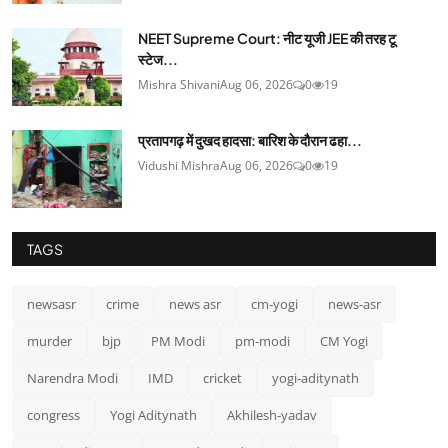
NEET Supreme Court: नीट यूजी JEE की तरह टू
स्टेज...
Mishra Shivani
Aug 06, 2026
0
19
प्रतापगढ़ में दुखद हादसा: बारिश के दौरान ढहा...
Vidushi Mishra
Aug 06, 2026
0
19
TAGS
newsasr
crime
news asr
cm-yogi
news-asr
murder
bjp
PM Modi
pm-modi
CM Yogi
Narendra Modi
IMD
cricket
yogi-aditynath
congress
Yogi Aditynath
Akhilesh-yadav