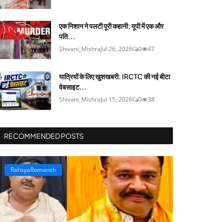
एक निशान ने पलटी पूरी कहानी; यूपी में एक और
पति...
Shivani_Mishra
Jul 26, 2026
0
47
यात्रियों के लिए खुशखबरी: IRCTC की नई बीटा
वेबसाइट...
Shivani_Mishra
Jul 15, 2026
0
38
RECOMMENDED POSTS
RahsyaRomanch