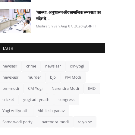
'आस्था, अनुशासन और सामाजिक समरसता का
संदेश दे...
Mishra Shivani
Aug 07, 2026
0
11
TAGS
newsasr
crime
news asr
cm-yogi
news-asr
murder
bjp
PM Modi
pm-modi
CM Yogi
Narendra Modi
IMD
cricket
yogi-aditynath
congress
Yogi Aditynath
Akhilesh-yadav
Samajwadi-party
narendra-modi
rajyo-se