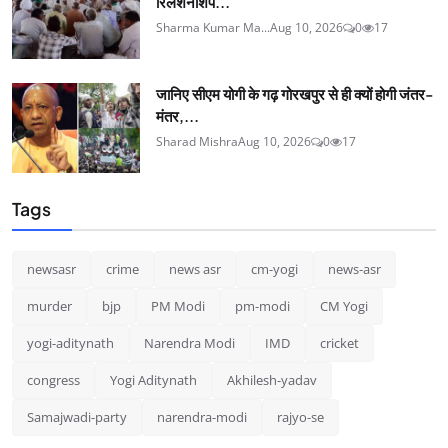
रिलेशनशिप...
Sharma Kumar Ma...
Aug 10, 2026
0
17
जानिए सीएम योगी के गढ़ गोरखपुर से ही क्यों होगी जंतर-
मंतर,...
Sharad Mishra
Aug 10, 2026
0
17
Tags
newsasr
crime
news asr
cm-yogi
news-asr
murder
bjp
PM Modi
pm-modi
CM Yogi
yogi-aditynath
Narendra Modi
IMD
cricket
congress
Yogi Aditynath
Akhilesh-yadav
Samajwadi-party
narendra-modi
rajyo-se