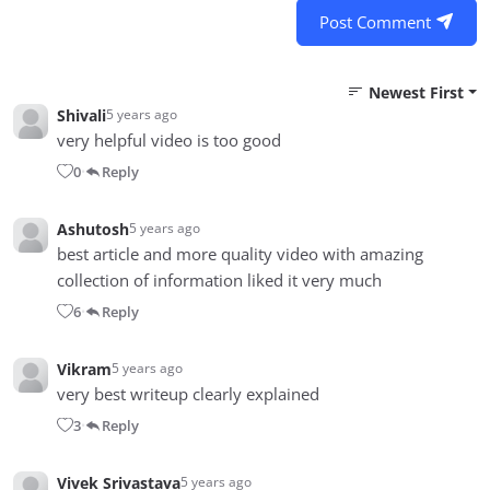
Post Comment
Newest First
Shivali
5 years ago
very helpful video is too good
0
Reply
•
Ashutosh
5 years ago
best article and more quality video with amazing
collection of information liked it very much
6
Reply
•
Vikram
5 years ago
very best writeup clearly explained
3
Reply
•
Vivek Srivastava
5 years ago