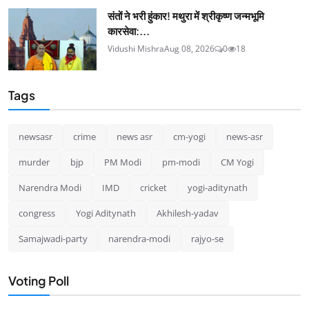
संतों ने भरी हुंकार! मथुरा में श्रीकृष्ण जन्मभूमि
कारसेवा:...
Vidushi Mishra
Aug 08, 2026
0
18
Tags
newsasr
crime
news asr
cm-yogi
news-asr
murder
bjp
PM Modi
pm-modi
CM Yogi
Narendra Modi
IMD
cricket
yogi-aditynath
congress
Yogi Aditynath
Akhilesh-yadav
Samajwadi-party
narendra-modi
rajyo-se
Voting Poll