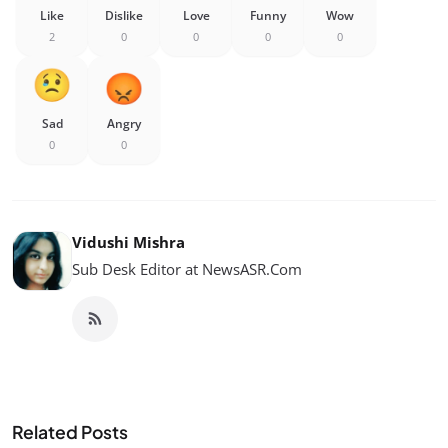
Like
Dislike
Love
Funny
Wow
2
0
0
0
0
Sad
Angry
0
0
Vidushi Mishra
Sub Desk Editor at NewsASR.Com
Related Posts