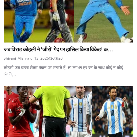
जब विराट कोहली ने 'जीरो' गेंद पर हासिल किया विकेट! क...
Shivani_Mishra
Jul 13, 2026
0
20
कोहली जब बल्ला लेकर मैदान पर उतरते हैं, तो लगभग हर रन के साथ कोई न कोई
रिकॉर्...