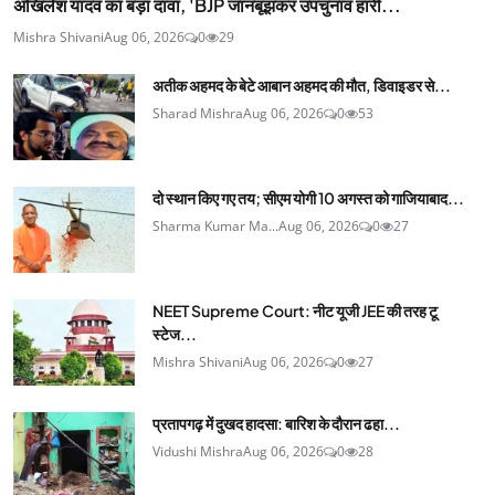
अखिलेश यादव का बड़ा दावा, 'BJP जानबूझकर उपचुनाव हारी...
Mishra Shivani
Aug 06, 2026
0
29
अतीक अहमद के बेटे आबान अहमद की मौत, डिवाइडर से...
Sharad Mishra
Aug 06, 2026
0
53
दो स्थान किए गए तय; सीएम योगी 10 अगस्त को गाजियाबाद...
Sharma Kumar Ma...
Aug 06, 2026
0
27
NEET Supreme Court: नीट यूजी JEE की तरह टू
स्टेज...
Mishra Shivani
Aug 06, 2026
0
27
प्रतापगढ़ में दुखद हादसा: बारिश के दौरान ढहा...
Vidushi Mishra
Aug 06, 2026
0
28