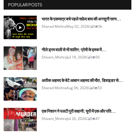
POPULAR POSTS
भारत के एकमात्र बचे पहले सफ़ेद बाघ की अनसुनी सत्य...
Sharad Mishra
May 02, 2026
0
5k
नीले ड्रम वाली से भी शातिर; प्रेमी के इश्‍क में...
Shivani_Mishra
Jul 18, 2026
0
56
अतीक अहमद के बेटे आबान अहमद की मौत, डिवाइडर से...
Sharad Mishra
Aug 06, 2026
0
53
एक निशान ने पलटी पूरी कहानी; यूपी में एक और पति...
Shivani_Mishra
Jul 26, 2026
0
47