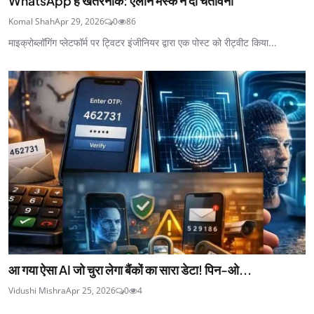
WhatsApp है खतरनाक: एलोन मस्क ने दी चेतावनी
Komal Shah
Apr 29, 2026
0
86
माइक्रोब्लॉगिंग प्लेटफॉर्म पर ट्विटर इंजीनियर द्वारा एक पोस्ट को रीट्वीट किया...
आ गया ऐसा AI जो चुरा लेगा बैंकों का सारा डेटा! पिन-ओ...
Vidushi Mishra
Apr 25, 2026
0
4