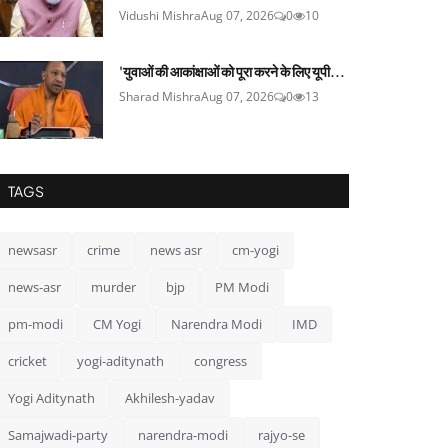
Vidushi Mishra
Aug 07, 2026
0
10
'युवाओं की आकांक्षाओं को पूरा करने के लिए यूपी...
Sharad Mishra
Aug 07, 2026
0
13
TAGS
newsasr
crime
news asr
cm-yogi
news-asr
murder
bjp
PM Modi
pm-modi
CM Yogi
Narendra Modi
IMD
cricket
yogi-aditynath
congress
Yogi Aditynath
Akhilesh-yadav
Samajwadi-party
narendra-modi
rajyo-se