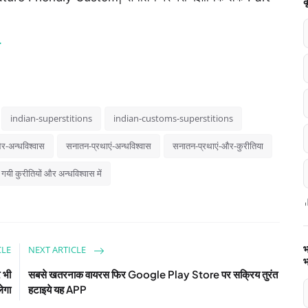
क
.
indian-superstitions
indian-customs-superstitions
र-अन्धविश्वास
सनातन-प्रथाएं-अन्धविश्वास
सनातन-प्रथाएं-और-कुरीतिया
 गयी कुरीतियों और अन्धविश्वास में
भ
CLE
NEXT ARTICLE
भ
र भी
सबसे खतरनाक वायरस फिर Google Play Store पर सक्रिय तुरंत
ेगा
हटाइये यह APP