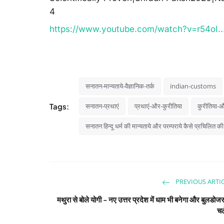
4
https://www.youtube.com/watch?v=r54oI..
सनातन-मान्यताये-वैज्ञानिक-तर्क
indian-customs
Tags:
सनातन-प्रथाएं
प्रथाएं-और-कुरीतिया
कुरीतिया-औ
सनातन हिन्दू धर्म की मान्यताये और परम्पराये कैसे प्रचिलित की
PREVIOUS ARTI
मथुरा से बोले योगी - नए उत्तर प्रदेश में धाम भी बनेगा और बुलडोज
चल