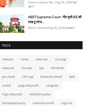
Sharma Kumar Ma...
Aug 06, 2026
0
27
NEET Supreme Court: नीट यूजी JEE की
तरह टू स्टेज...
Mishra Shivani
Aug 06, 2026
0
27
TAGS
newsasr
crime
news asr
cm-yogi
news-asr
murder
bjp
PM Modi
pm-modi
CM Yogi
Narendra Modi
IMD
cricket
yogi-aditynath
congress
Yogi Aditynath
Akhilesh-yadav
Samajwadi-party
narendra-modi
rajyo-se