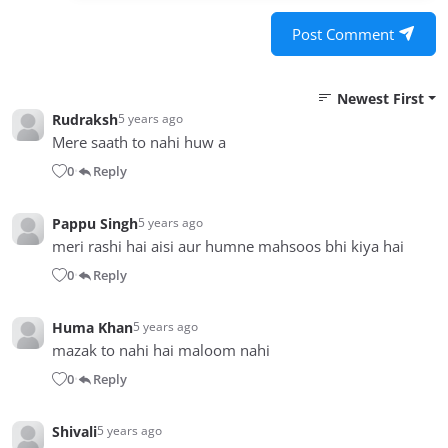
Post Comment
Newest First
Rudraksh
5 years ago
Mere saath to nahi huw a
0
Reply
•
Pappu Singh
5 years ago
meri rashi hai aisi aur humne mahsoos bhi kiya hai
0
Reply
•
Huma Khan
5 years ago
mazak to nahi hai maloom nahi
0
Reply
•
Shivali
5 years ago