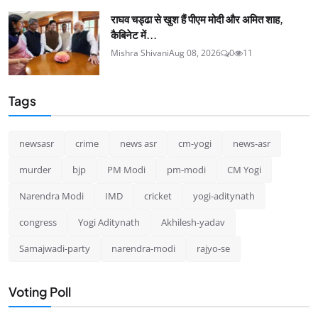
राघव चड्ढा से खुश हैं पीएम मोदी और अमित शाह,
कैबिनेट में...
Mishra Shivani
Aug 08, 2026
0
11
Tags
newsasr
crime
news asr
cm-yogi
news-asr
murder
bjp
PM Modi
pm-modi
CM Yogi
Narendra Modi
IMD
cricket
yogi-aditynath
congress
Yogi Aditynath
Akhilesh-yadav
Samajwadi-party
narendra-modi
rajyo-se
Voting Poll