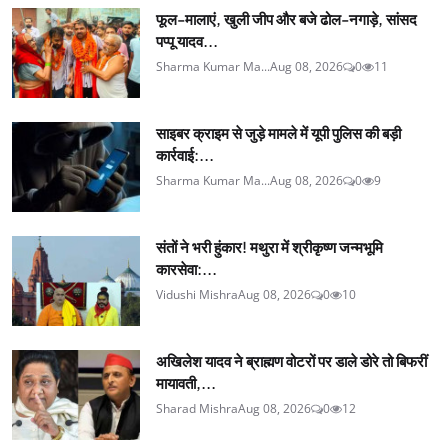
फूल-मालाएं, खुली जीप और बजे ढोल-नगाड़े, सांसद
पप्पू यादव...
Sharma Kumar Ma...
Aug 08, 2026
0
11
साइबर क्राइम से जुड़े मामले में यूपी पुलिस की बड़ी
कार्रवाई:...
Sharma Kumar Ma...
Aug 08, 2026
0
9
संतों ने भरी हुंकार! मथुरा में श्रीकृष्ण जन्मभूमि
कारसेवा:...
Vidushi Mishra
Aug 08, 2026
0
10
अखिलेश यादव ने ब्राह्मण वोटरों पर डाले डोरे तो बिफरीं
मायावती,...
Sharad Mishra
Aug 08, 2026
0
12