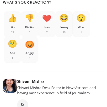
WHAT'S YOUR REACTION?
Like
Dislike
Love
Funny
Wow
19
0
7
10
1
Sad
Angry
1
1
Shivani_Mishra
Shivani Mishra Desk Editor in NewsAsr.com and
having vast experience in field of Journalism