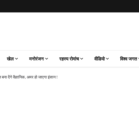
खेल
मनोरंजन
रहस्य रोमांच
वीडियो
विश्व जगत
बना देंगे वैज्ञानिक, अमर हो जाएगा इंसान !