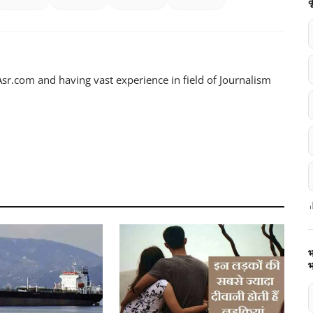
क
sr.com and having vast experience in field of Journalism
भ
भ