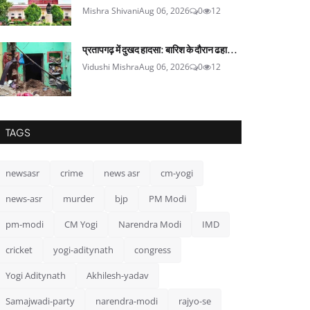
Mishra Shivani
Aug 06, 2026
0
12
प्रतापगढ़ में दुखद हादसा: बारिश के दौरान ढहा...
Vidushi Mishra
Aug 06, 2026
0
12
TAGS
newsasr
crime
news asr
cm-yogi
news-asr
murder
bjp
PM Modi
pm-modi
CM Yogi
Narendra Modi
IMD
cricket
yogi-aditynath
congress
Yogi Aditynath
Akhilesh-yadav
Samajwadi-party
narendra-modi
rajyo-se