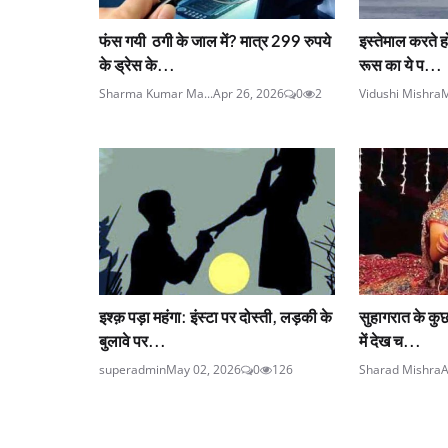
फंस गयी ठगी के जाल में? मात्र 299 रुपये
इस्तेमाल करते ह
के ड्रेस के...
रूस का ये प...
Sharma Kumar Ma...
Apr 26, 2026
0
2
Vidushi Mishra
M
इश्क़ पड़ा महंगा: इंस्टा पर दोस्ती, लड़की के
सुहागरात के कुछ 
बुलावे पर...
में देख च...
superadmin
May 02, 2026
0
126
Sharad Mishra
A