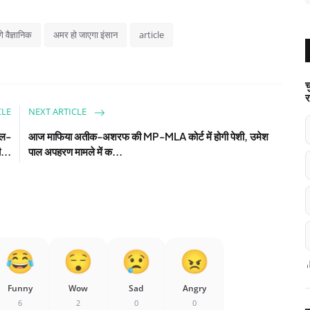
गे वैज्ञानिक
अमर हो जाएगा इंसान
article
च
र
CLE
NEXT ARTICLE
वाल-
आज माफिया अतीक-अशरफ की MP-MLA कोर्ट में होगी पेशी, उमेश
ी...
पाल अपहरण मामले में क...
Funny
Wow
Sad
Angry
6
2
0
0