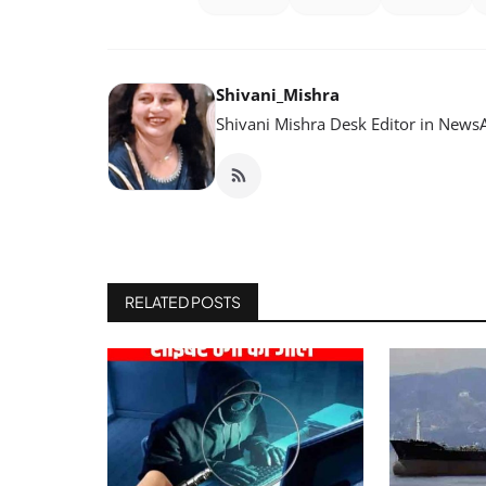
Shivani_Mishra
Shivani Mishra Desk Editor in NewsA
RELATED POSTS