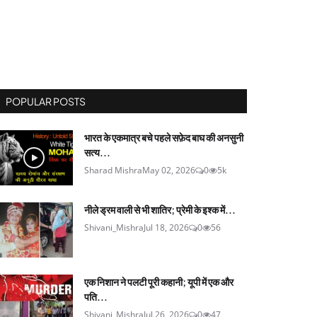
POPULAR POSTS
भारत के एकमात्र बचे पहले सफ़ेद बाघ की अनसुनी
सत्य...
Sharad Mishra
May 02, 2026
0
5k
नीले ड्रम वाली से भी शातिर; प्रेमी के इश्‍क में...
Shivani_Mishra
Jul 18, 2026
0
56
एक निशान ने पलटी पूरी कहानी; यूपी में एक और
पति...
Shivani_Mishra
Jul 26, 2026
0
47