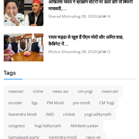
अखिलेश यादव ने ब्राह्मण वोटरों पर डाले डोरे तो बिफरीं
मायावती,...
Sharad Mishra
Aug 08, 2026
0
14
राघव चड्ढा से खुश हैं पीएम मोदी और अमित शाह,
कैबिनेट में...
Mishra Shivani
Aug 08, 2026
0
12
Tags
newsasr
crime
news asr
cm-yogi
news-asr
murder
bjp
PM Modi
pm-modi
CM Yogi
Narendra Modi
IMD
cricket
yogi-aditynath
congress
Yogi Aditynath
Akhilesh-yadav
Samajwadi-party
narendra-modi
rajyo-se