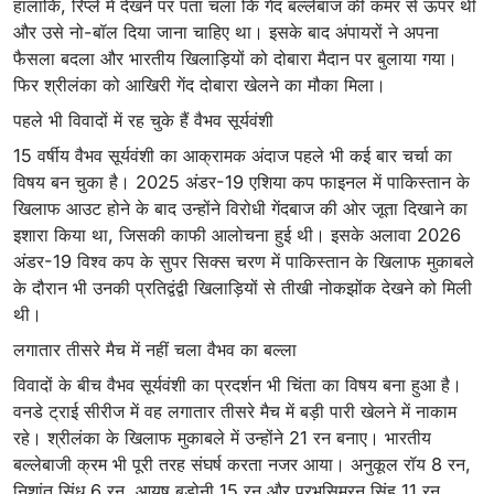
हालांकि, रिप्ले में देखने पर पता चला कि गेंद बल्लेबाज की कमर से ऊपर थी
और उसे नो-बॉल दिया जाना चाहिए था। इसके बाद अंपायरों ने अपना
फैसला बदला और भारतीय खिलाड़ियों को दोबारा मैदान पर बुलाया गया।
फिर श्रीलंका को आखिरी गेंद दोबारा खेलने का मौका मिला।
पहले भी विवादों में रह चुके हैं वैभव सूर्यवंशी
15 वर्षीय वैभव सूर्यवंशी का आक्रामक अंदाज पहले भी कई बार चर्चा का
विषय बन चुका है। 2025 अंडर-19 एशिया कप फाइनल में पाकिस्तान के
खिलाफ आउट होने के बाद उन्होंने विरोधी गेंदबाज की ओर जूता दिखाने का
इशारा किया था, जिसकी काफी आलोचना हुई थी। इसके अलावा 2026
अंडर-19 विश्व कप के सुपर सिक्स चरण में पाकिस्तान के खिलाफ मुकाबले
के दौरान भी उनकी प्रतिद्वंद्वी खिलाड़ियों से तीखी नोकझोंक देखने को मिली
थी।
लगातार तीसरे मैच में नहीं चला वैभव का बल्ला
विवादों के बीच वैभव सूर्यवंशी का प्रदर्शन भी चिंता का विषय बना हुआ है।
वनडे ट्राई सीरीज में वह लगातार तीसरे मैच में बड़ी पारी खेलने में नाकाम
रहे। श्रीलंका के खिलाफ मुकाबले में उन्होंने 21 रन बनाए। भारतीय
बल्लेबाजी क्रम भी पूरी तरह संघर्ष करता नजर आया। अनुकूल रॉय 8 रन,
निशांत सिंधु 6 रन, आयुष बडोनी 15 रन और प्रभसिमरन सिंह 11 रन