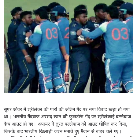
सुपर ओवर में श्रीलंका की पारी की अंतिम गेंद पर नया विवाद खड़ा हो गया
था। भारतीय गेंदबाज अरशद खान की फुलटॉस गेंद पर श्रीलंकाई बल्लेबाज
कैच आउट हो गए। अंपायर ने तुरंत बल्लेबाज को आउट घोषित कर दिया,
जिसके बाद भारतीय खिलाड़ी जश्न मनाते हुए मैदान से बाहर चले गए।