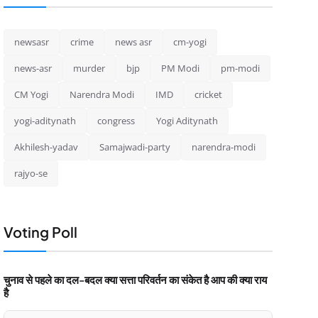
newsasr
crime
news asr
cm-yogi
news-asr
murder
bjp
PM Modi
pm-modi
CM Yogi
Narendra Modi
IMD
cricket
yogi-aditynath
congress
Yogi Aditynath
Akhilesh-yadav
Samajwadi-party
narendra-modi
rajyo-se
Voting Poll
चुनाव से पहले का दल-बदल क्या सत्ता परिवर्तन का संकेत है आप की क्या राय
है