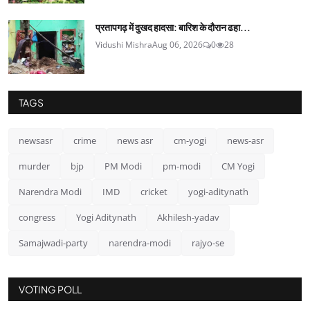
प्रतापगढ़ में दुखद हादसा: बारिश के दौरान ढहा...
Vidushi Mishra
Aug 06, 2026
0
28
TAGS
newsasr
crime
news asr
cm-yogi
news-asr
murder
bjp
PM Modi
pm-modi
CM Yogi
Narendra Modi
IMD
cricket
yogi-aditynath
congress
Yogi Aditynath
Akhilesh-yadav
Samajwadi-party
narendra-modi
rajyo-se
VOTING POLL