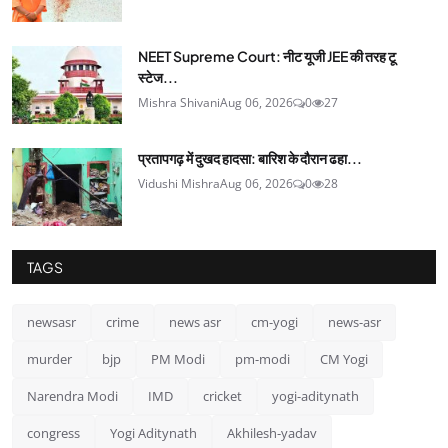
NEET Supreme Court: नीट यूजी JEE की तरह टू
स्टेज...
Mishra Shivani
Aug 06, 2026
0
27
प्रतापगढ़ में दुखद हादसा: बारिश के दौरान ढहा...
Vidushi Mishra
Aug 06, 2026
0
28
TAGS
newsasr
crime
news asr
cm-yogi
news-asr
murder
bjp
PM Modi
pm-modi
CM Yogi
Narendra Modi
IMD
cricket
yogi-aditynath
congress
Yogi Aditynath
Akhilesh-yadav