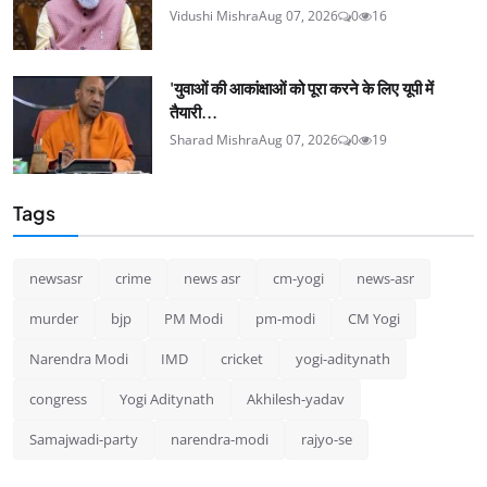
Vidushi Mishra
Aug 07, 2026
0
16
'युवाओं की आकांक्षाओं को पूरा करने के लिए यूपी में
तैयारी...
Sharad Mishra
Aug 07, 2026
0
19
Tags
newsasr
crime
news asr
cm-yogi
news-asr
murder
bjp
PM Modi
pm-modi
CM Yogi
Narendra Modi
IMD
cricket
yogi-aditynath
congress
Yogi Aditynath
Akhilesh-yadav
Samajwadi-party
narendra-modi
rajyo-se