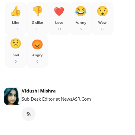
Like
Dislike
Love
Funny
Wow
19
0
13
5
12
Sad
Angry
0
0
Vidushi Mishra
Sub Desk Editor at NewsASR.Com