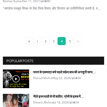
Roshan Kumar
Dec 11, 2021
0
80
"कांग्रेस मजबूत विपक्ष के लिए जिस विचार और विस्तार का प्रतिनिधित्व करती है, व...
«
‹
›
2
3
4
5
POPULAR POSTS
भारत के एकमात्र बचे पहले सफ़ेद बाघ की अनसुनी सत्य...
Sharad Mishra
May 02, 2026
0
5k
नीले ड्रम वाली से भी शातिर; प्रेमी के इश्‍क में...
Shivani_Mishra
Jul 18, 2026
0
56