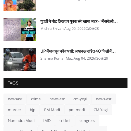
युवती ने नोट लिखकर युवक संग खाया जहर- 'मैं अकेली...
Mishra Shivani
Aug 05, 2026
0
28
UP में मानसून की वापसी: लखनऊ सहित 40 जिलों में...
Sharma Kumar Ma...
Aug 04, 2026
0
29
TAGS
newsasr
crime
news asr
cm-yogi
news-asr
murder
bjp
PM Modi
pm-modi
CM Yogi
Narendra Modi
IMD
cricket
congress