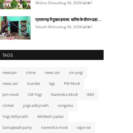
Mishra Shivani
Aug 06, 2026
0
1
प्रतापगढ़ में दुखद हादसा: बारिश के दौरान ढहा...
Vidushi Mishra
Aug 06, 2026
0
1
TAGS
newsasr
crime
news asr
cm-yogi
news-asr
murder
bjp
PM Modi
pm-modi
CM Yogi
Narendra Modi
IMD
cricket
yogi-aditynath
congress
Yogi Aditynath
Akhilesh-yadav
Samajwadi-party
narendra-modi
rajyo-se