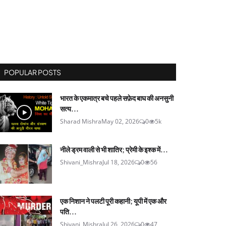
POPULAR POSTS
भारत के एकमात्र बचे पहले सफ़ेद बाघ की अनसुनी
सत्य...
Sharad Mishra
May 02, 2026
0
5k
नीले ड्रम वाली से भी शातिर; प्रेमी के इश्‍क में...
Shivani_Mishra
Jul 18, 2026
0
56
एक निशान ने पलटी पूरी कहानी; यूपी में एक और
पति...
Shivani_Mishra
Jul 26, 2026
0
47