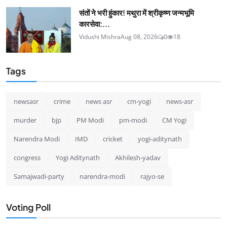
संतों ने भरी हुंकार! मथुरा में श्रीकृष्ण जन्मभूमि
कारसेवा:...
Vidushi Mishra
Aug 08, 2026
0
18
Tags
newsasr
crime
news asr
cm-yogi
news-asr
murder
bjp
PM Modi
pm-modi
CM Yogi
Narendra Modi
IMD
cricket
yogi-aditynath
congress
Yogi Aditynath
Akhilesh-yadav
Samajwadi-party
narendra-modi
rajyo-se
Voting Poll