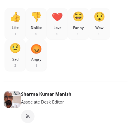
Like
Dislike
Love
Funny
Wow
1
0
0
0
0
Sad
Angry
3
1
Sharma Kumar Manish
Associate Desk Editor