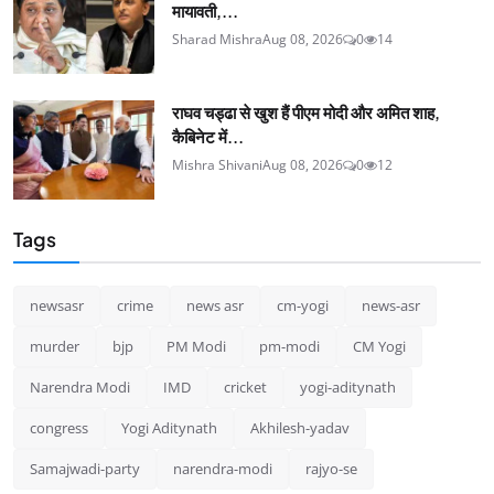
मायावती,...
Sharad Mishra
Aug 08, 2026
0
14
राघव चड्ढा से खुश हैं पीएम मोदी और अमित शाह,
कैबिनेट में...
Mishra Shivani
Aug 08, 2026
0
12
Tags
newsasr
crime
news asr
cm-yogi
news-asr
murder
bjp
PM Modi
pm-modi
CM Yogi
Narendra Modi
IMD
cricket
yogi-aditynath
congress
Yogi Aditynath
Akhilesh-yadav
Samajwadi-party
narendra-modi
rajyo-se