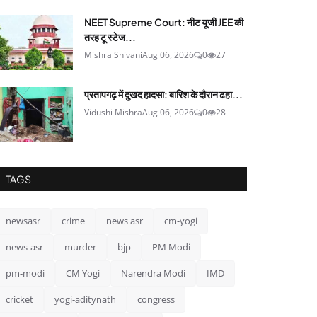
NEET Supreme Court: नीट यूजी JEE की
तरह टू स्टेज...
Mishra Shivani
Aug 06, 2026
0
27
प्रतापगढ़ में दुखद हादसा: बारिश के दौरान ढहा...
Vidushi Mishra
Aug 06, 2026
0
28
TAGS
newsasr
crime
news asr
cm-yogi
news-asr
murder
bjp
PM Modi
pm-modi
CM Yogi
Narendra Modi
IMD
cricket
yogi-aditynath
congress