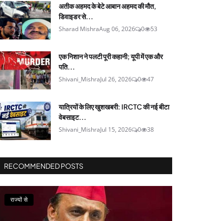
अतीक अहमद के बेटे आबान अहमद की मौत,
डिवाइडर से...
Sharad Mishra
Aug 06, 2026
0
53
एक निशान ने पलटी पूरी कहानी; यूपी में एक और
पति...
Shivani_Mishra
Jul 26, 2026
0
47
यात्रियों के लिए खुशखबरी: IRCTC की नई बीटा
वेबसाइट...
Shivani_Mishra
Jul 15, 2026
0
38
RECOMMENDED POSTS
राज्यों से