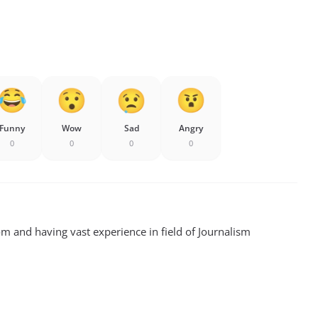
Funny
Wow
Sad
Angry
0
0
0
0
m and having vast experience in field of Journalism