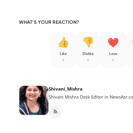
WHAT'S YOUR REACTION?
Like
Dislike
Love
5
0
0
Shivani_Mishra
Shivani Mishra Desk Editor in NewsAsr.co