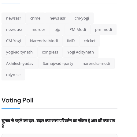
newsasr
crime
news asr
cm-yogi
news-asr
murder
bjp
PM Modi
pm-modi
CM Yogi
Narendra Modi
IMD
cricket
yogi-aditynath
congress
Yogi Aditynath
Akhilesh-yadav
Samajwadi-party
narendra-modi
rajyo-se
Voting Poll
चुनाव से पहले का दल-बदल क्या सत्ता परिवर्तन का संकेत है आप की क्या राय
है