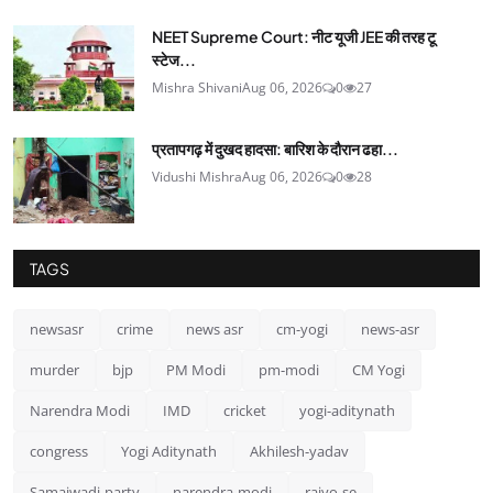
NEET Supreme Court: नीट यूजी JEE की तरह टू
स्टेज...
Mishra Shivani
Aug 06, 2026
0
27
प्रतापगढ़ में दुखद हादसा: बारिश के दौरान ढहा...
Vidushi Mishra
Aug 06, 2026
0
28
TAGS
newsasr
crime
news asr
cm-yogi
news-asr
murder
bjp
PM Modi
pm-modi
CM Yogi
Narendra Modi
IMD
cricket
yogi-aditynath
congress
Yogi Aditynath
Akhilesh-yadav
Samajwadi-party
narendra-modi
rajyo-se