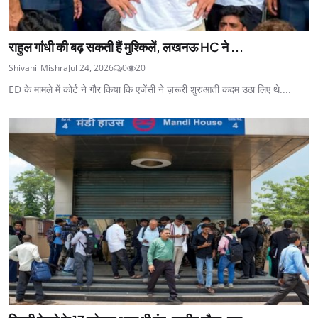
राहुल गांधी की बढ़ सकती हैं मुश्‍क‍िलें, लखनऊ HC ने ...
Shivani_Mishra
Jul 24, 2026
0
20
ED के मामले में कोर्ट ने गौर किया कि एजेंसी ने ज़रूरी शुरुआती कदम उठा लिए थे....