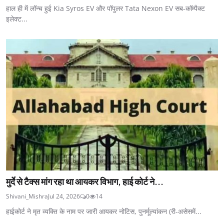
हाल ही में लॉन्च हुई Kia Syros EV और पॉपुलर Tata Nexon EV सब-कॉम्पैक्ट
इलेक्ट...
मुर्दे से टैक्स मांग रहा था आयकर विभाग, हाई कोर्ट ने...
Shivani_Mishra
Jul 24, 2026
0
14
हाईकोर्ट ने मृत व्यक्ति के नाम पर जारी आयकर नोटिस, पुनर्मूल्यांकन (री-असेसमें...