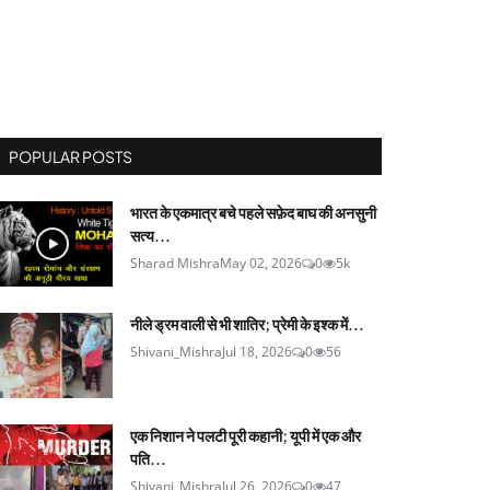
POPULAR POSTS
भारत के एकमात्र बचे पहले सफ़ेद बाघ की अनसुनी
सत्य...
Sharad Mishra
May 02, 2026
0
5k
नीले ड्रम वाली से भी शातिर; प्रेमी के इश्‍क में...
Shivani_Mishra
Jul 18, 2026
0
56
एक निशान ने पलटी पूरी कहानी; यूपी में एक और
पति...
Shivani_Mishra
Jul 26, 2026
0
47