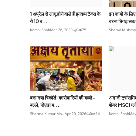
1 अप्रैल से लागू होने वाले हैं इनकम टैक्स के
इन कामों के लिए
ये 10 ब...
वरना बिगड़ सक
Komal Shah
Mar 28, 2023
0
75
Sharad Mishra
A
बना नया रिकॉर्ड! कारोबारियों की बल्ले-
अडानी ट्रांसमि
बल्ले, नोएडा म...
शेयर MSCI ग्ल
Sharma Kumar Ma...
Apr 20, 2026
0
14
Komal Shah
May