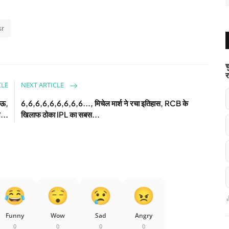
sr
च
र
CLE
NEXT ARTICLE
नऊ,
6,6,6,6,6,6,6,6,6..., मिचेल मार्श ने रचा इतिहास, RCB के
...
खिलाफ ठोका IPL का सबस...
Funny
Wow
Sad
Angry
0
0
0
0