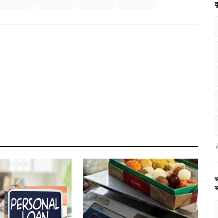
क
भ
भ