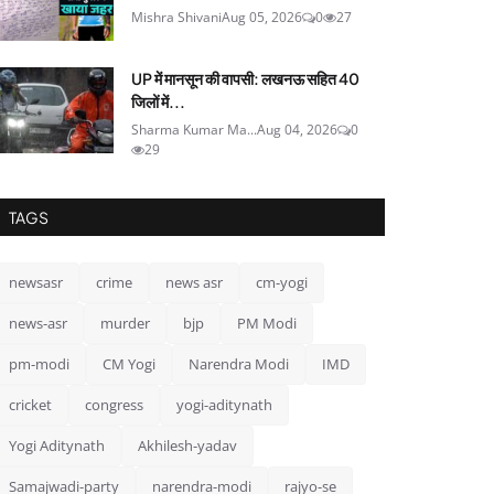
Mishra Shivani
Aug 05, 2026
0
27
UP में मानसून की वापसी: लखनऊ सहित 40
जिलों में...
Sharma Kumar Ma...
Aug 04, 2026
0
29
TAGS
newsasr
crime
news asr
cm-yogi
news-asr
murder
bjp
PM Modi
pm-modi
CM Yogi
Narendra Modi
IMD
cricket
congress
yogi-aditynath
Yogi Aditynath
Akhilesh-yadav
Samajwadi-party
narendra-modi
rajyo-se