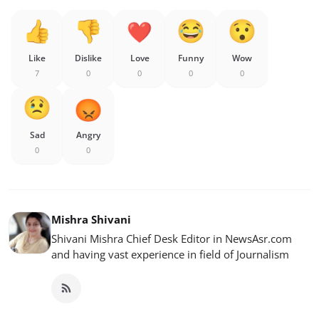
Like
Dislike
Love
Funny
Wow
7
0
0
0
0
Sad
Angry
0
0
Mishra Shivani
Shivani Mishra Chief Desk Editor in NewsAsr.com
and having vast experience in field of Journalism