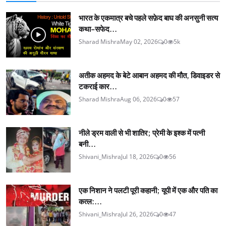
भारत के एकमात्र बचे पहले सफ़ेद बाघ की अनसुनी सत्य
कथा-सफेद...
Sharad Mishra
May 02, 2026
0
5k
अतीक अहमद के बेटे आबान अहमद की मौत, डिवाइडर से
टकराई कार...
Sharad Mishra
Aug 06, 2026
0
57
नीले ड्रम वाली से भी शातिर; प्रेमी के इश्‍क में पत्नी
बनी...
Shivani_Mishra
Jul 18, 2026
0
56
एक निशान ने पलटी पूरी कहानी; यूपी में एक और पति का
कत्ल:...
Shivani_Mishra
Jul 26, 2026
0
47