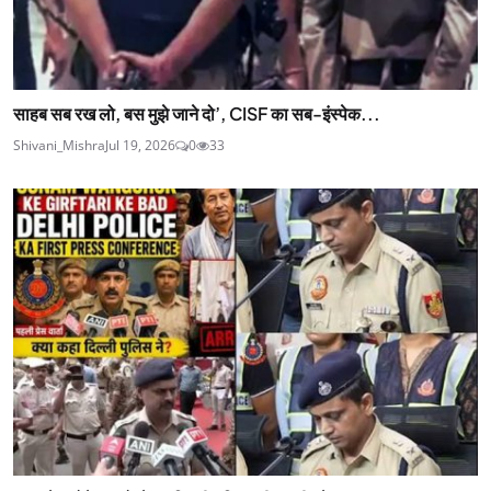
साहब सब रख लो, बस मुझे जाने दो’, CISF का सब-इंस्‍पेक...
Shivani_Mishra
Jul 19, 2026
0
33