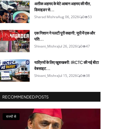
अतीक अहमद के बेटे आबान अहमद की मौत,
डिवाइडर से...
Sharad Mishra
Aug 06, 2026
0
53
एक निशान ने पलटी पूरी कहानी; यूपी में एक और
पति...
Shivani_Mishra
Jul 26, 2026
0
47
यात्रियों के लिए खुशखबरी: IRCTC की नई बीटा
वेबसाइट...
Shivani_Mishra
Jul 15, 2026
0
38
RECOMMENDED POSTS
राज्यों से