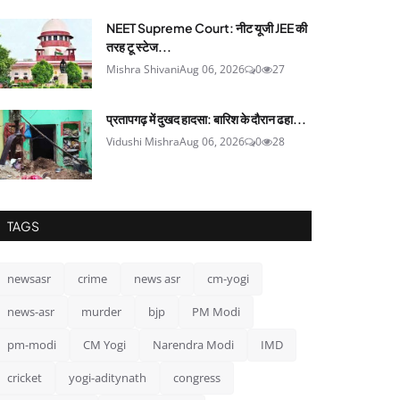
NEET Supreme Court: नीट यूजी JEE की
तरह टू स्टेज...
Mishra Shivani
Aug 06, 2026
0
27
प्रतापगढ़ में दुखद हादसा: बारिश के दौरान ढहा...
Vidushi Mishra
Aug 06, 2026
0
28
TAGS
newsasr
crime
news asr
cm-yogi
news-asr
murder
bjp
PM Modi
pm-modi
CM Yogi
Narendra Modi
IMD
cricket
yogi-aditynath
congress