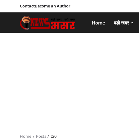
Contact
Become an Author
Home
बड़ी खबर
Home
Posts
t20