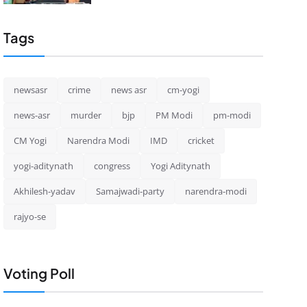
Tags
newsasr
crime
news asr
cm-yogi
news-asr
murder
bjp
PM Modi
pm-modi
CM Yogi
Narendra Modi
IMD
cricket
yogi-aditynath
congress
Yogi Aditynath
Akhilesh-yadav
Samajwadi-party
narendra-modi
rajyo-se
Voting Poll