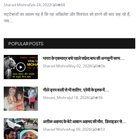
Sharad Mishra
Feb 24, 2022
0
68
सट्टेबाजों का आलम यह है कि वह अखिलेश और शिवपाल को हारने की बात कह रहे हैं,
जब...
POPULAR POSTS
भारत के एकमात्र बचे पहले सफ़ेद बाघ की अनसुनी सत्य...
Sharad Mishra
May 02, 2026
0
5k
नीले ड्रम वाली से भी शातिर; प्रेमी के इश्‍क में...
Shivani_Mishra
Jul 18, 2026
0
56
अतीक अहमद के बेटे आबान अहमद की मौत, डिवाइडर से...
Sharad Mishra
Aug 06, 2026
0
53