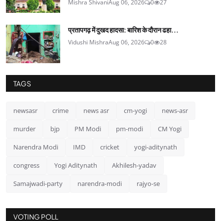
Mishra Shivani
Aug 06, 2026
0
27
प्रतापगढ़ में दुखद हादसा: बारिश के दौरान ढहा...
Vidushi Mishra
Aug 06, 2026
0
28
TAGS
newsasr
crime
news asr
cm-yogi
news-asr
murder
bjp
PM Modi
pm-modi
CM Yogi
Narendra Modi
IMD
cricket
yogi-aditynath
congress
Yogi Aditynath
Akhilesh-yadav
Samajwadi-party
narendra-modi
rajyo-se
VOTING POLL