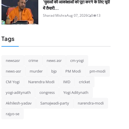
'युवाओं की आकांक्षाओं को पूरा करने के लिए यूपी
में तैयारी...
Sharad Mishra
Aug 07, 2026
0
13
Tags
newsasr
crime
news asr
cm-yogi
news-asr
murder
bjp
PM Modi
pm-modi
CM Yogi
Narendra Modi
IMD
cricket
yogi-aditynath
congress
Yogi Aditynath
Akhilesh-yadav
Samajwadi-party
narendra-modi
rajyo-se