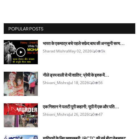
POPULAR POSTS
भारत के एकमात्र बचे पहले सफ़ेद बाघ की अनसुनी सत्य...
Sharad Mishra
May 02, 2026
0
5k
नीले ड्रम वाली से भी शातिर; प्रेमी के इश्‍क में...
Shivani_Mishra
Jul 18, 2026
0
56
एक निशान ने पलटी पूरी कहानी; यूपी में एक और पति...
Shivani_Mishra
Jul 26, 2026
0
47
यात्रियों के लिए खुशखबरी: IRCTC की नई बीटा वेबसाइट...