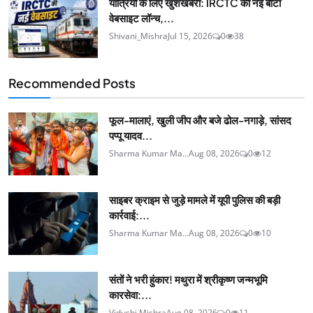
यात्रियों के लिए खुशखबरी: IRCTC की नई बीटा
वेबसाइट लॉन्च,...
Shivani_Mishra
Jul 15, 2026
0
38
Recommended Posts
फूल-मालाएं, खुली जीप और बजे ढोल-नगाड़े, सांसद
पप्पू यादव...
Sharma Kumar Ma...
Aug 08, 2026
0
12
साइबर क्राइम से जुड़े मामले में यूपी पुलिस की बड़ी
कार्रवाई:...
Sharma Kumar Ma...
Aug 08, 2026
0
10
संतों ने भरी हुंकार! मथुरा में श्रीकृष्ण जन्मभूमि
कारसेवा:...
Vidushi Mishra
Aug 08, 2026
0
11