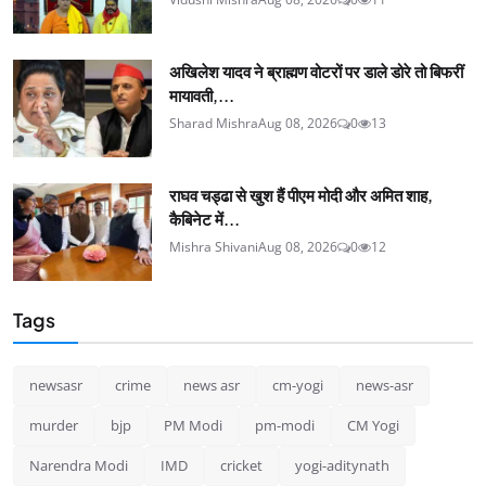
अखिलेश यादव ने ब्राह्मण वोटरों पर डाले डोरे तो बिफरीं
मायावती,...
Sharad Mishra
Aug 08, 2026
0
13
राघव चड्ढा से खुश हैं पीएम मोदी और अमित शाह,
कैबिनेट में...
Mishra Shivani
Aug 08, 2026
0
12
Tags
newsasr
crime
news asr
cm-yogi
news-asr
murder
bjp
PM Modi
pm-modi
CM Yogi
Narendra Modi
IMD
cricket
yogi-aditynath