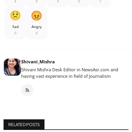
6
0
3
0
1
Sad
Angry
0
0
Shivani_Mishra
Shivani Mishra Desk Editor in NewsAsr.com and
having vast experience in field of Journalism
RELATED POSTS