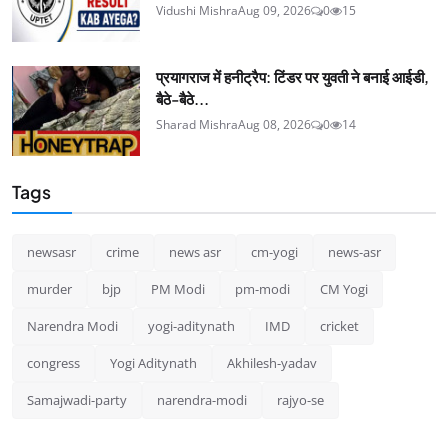
Vidushi Mishra
Aug 09, 2026
0
15
प्रयागराज में हनीट्रैप: टिंडर पर युवती ने बनाई आईडी,
बैठे-बैठे...
Sharad Mishra
Aug 08, 2026
0
14
Tags
newsasr
crime
news asr
cm-yogi
news-asr
murder
bjp
PM Modi
pm-modi
CM Yogi
Narendra Modi
yogi-aditynath
IMD
cricket
congress
Yogi Aditynath
Akhilesh-yadav
Samajwadi-party
narendra-modi
rajyo-se