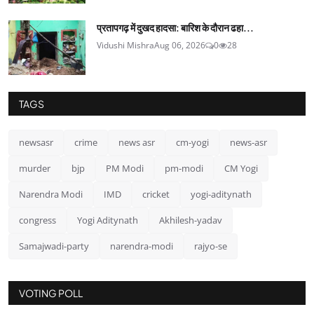
प्रतापगढ़ में दुखद हादसा: बारिश के दौरान ढहा...
Vidushi Mishra
Aug 06, 2026
0
28
TAGS
newsasr
crime
news asr
cm-yogi
news-asr
murder
bjp
PM Modi
pm-modi
CM Yogi
Narendra Modi
IMD
cricket
yogi-aditynath
congress
Yogi Aditynath
Akhilesh-yadav
Samajwadi-party
narendra-modi
rajyo-se
VOTING POLL