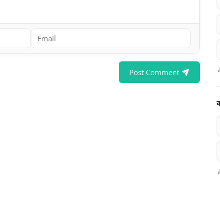
Post Comment
क