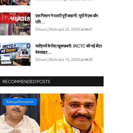
एक निशान ने पलटी पूरी कहानी; यूपी में एक और
पति...
Shivani_Mishra
Jul 26, 2026
0
47
यात्रियों के लिए खुशखबरी: IRCTC की नई बीटा
वेबसाइट...
Shivani_Mishra
Jul 15, 2026
0
38
RECOMMENDED POSTS
RahsyaRomanch