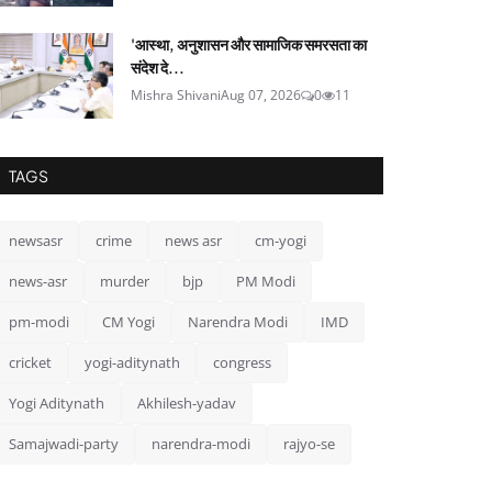
'आस्था, अनुशासन और सामाजिक समरसता का
संदेश दे...
Mishra Shivani
Aug 07, 2026
0
11
TAGS
newsasr
crime
news asr
cm-yogi
news-asr
murder
bjp
PM Modi
pm-modi
CM Yogi
Narendra Modi
IMD
cricket
yogi-aditynath
congress
Yogi Aditynath
Akhilesh-yadav
Samajwadi-party
narendra-modi
rajyo-se