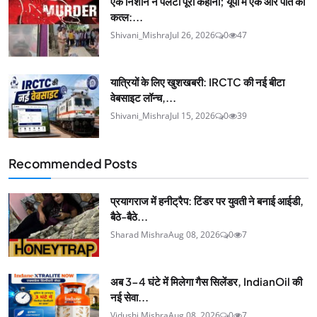
एक निशान ने पलटी पूरी कहानी; यूपी में एक और पति का
कत्ल:...
Shivani_Mishra
Jul 26, 2026
0
47
यात्रियों के लिए खुशखबरी: IRCTC की नई बीटा
वेबसाइट लॉन्च,...
Shivani_Mishra
Jul 15, 2026
0
39
Recommended Posts
प्रयागराज में हनीट्रैप: टिंडर पर युवती ने बनाई आईडी,
बैठे-बैठे...
Sharad Mishra
Aug 08, 2026
0
7
अब 3-4 घंटे में मिलेगा गैस सिलेंडर, IndianOil की
नई सेवा...
Vidushi Mishra
Aug 08, 2026
0
7