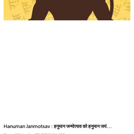
Hanuman Janmotsav : हनुमान जन्‍मोत्‍सव को हनुमान जयं...