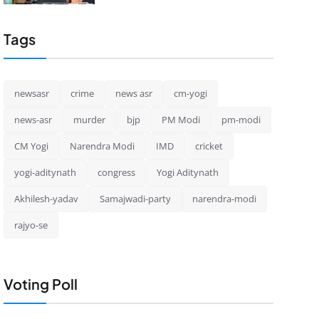
Tags
newsasr
crime
news asr
cm-yogi
news-asr
murder
bjp
PM Modi
pm-modi
CM Yogi
Narendra Modi
IMD
cricket
yogi-aditynath
congress
Yogi Aditynath
Akhilesh-yadav
Samajwadi-party
narendra-modi
rajyo-se
Voting Poll