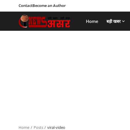
Contact
Become an Author
Home
बड़ी खबर
Home
Posts
viral-video