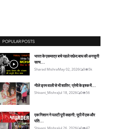
POPULAR POSTS
भारत के एकमात्र बचे पहले सफ़ेद बाघ की अनसुनी
सत्य...
Sharad Mishra
May 02, 2026
0
5k
नीले ड्रम वाली से भी शातिर; प्रेमी के इश्‍क में...
Shivani_Mishra
Jul 18, 2026
0
56
एक निशान ने पलटी पूरी कहानी; यूपी में एक और
पति...
Shivani_Mishra
Jul 26, 2026
0
47