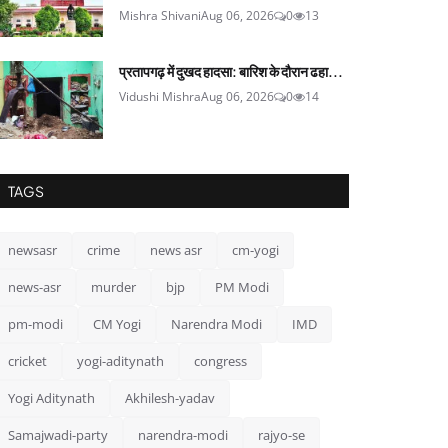
Mishra Shivani
Aug 06, 2026
0
13
प्रतापगढ़ में दुखद हादसा: बारिश के दौरान ढहा...
Vidushi Mishra
Aug 06, 2026
0
14
TAGS
newsasr
crime
news asr
cm-yogi
news-asr
murder
bjp
PM Modi
pm-modi
CM Yogi
Narendra Modi
IMD
cricket
yogi-aditynath
congress
Yogi Aditynath
Akhilesh-yadav
Samajwadi-party
narendra-modi
rajyo-se