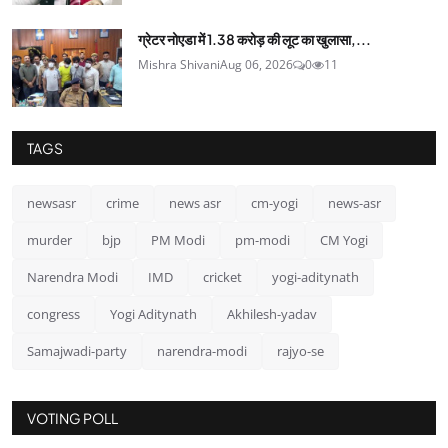
ग्रेटर नोएडा में 1.38 करोड़ की लूट का खुलासा,...
Mishra Shivani
Aug 06, 2026
0
11
TAGS
newsasr
crime
news asr
cm-yogi
news-asr
murder
bjp
PM Modi
pm-modi
CM Yogi
Narendra Modi
IMD
cricket
yogi-aditynath
congress
Yogi Aditynath
Akhilesh-yadav
Samajwadi-party
narendra-modi
rajyo-se
VOTING POLL