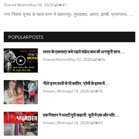
Sharad Mishra
May 04, 2023
0
47
नगर निकाय चुनाव के पहले चरण में सहारनपुर, मुरादाबाद, आगरा, झांसी, प्रयागराज, ...
POPULAR POSTS
भारत के एकमात्र बचे पहले सफ़ेद बाघ की अनसुनी सत्य...
Sharad Mishra
May 02, 2026
0
5k
नीले ड्रम वाली से भी शातिर; प्रेमी के इश्‍क में...
Shivani_Mishra
Jul 18, 2026
0
56
एक निशान ने पलटी पूरी कहानी; यूपी में एक और पति...
Shivani_Mishra
Jul 26, 2026
0
47