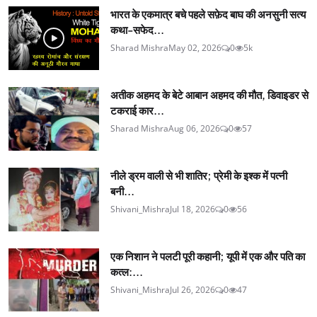
भारत के एकमात्र बचे पहले सफ़ेद बाघ की अनसुनी सत्य
कथा-सफेद...
Sharad Mishra
May 02, 2026
0
5k
अतीक अहमद के बेटे आबान अहमद की मौत, डिवाइडर से
टकराई कार...
Sharad Mishra
Aug 06, 2026
0
57
नीले ड्रम वाली से भी शातिर; प्रेमी के इश्‍क में पत्नी
बनी...
Shivani_Mishra
Jul 18, 2026
0
56
एक निशान ने पलटी पूरी कहानी; यूपी में एक और पति का
कत्ल:...
Shivani_Mishra
Jul 26, 2026
0
47