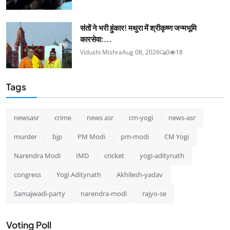
संतों ने भरी हुंकार! मथुरा में श्रीकृष्ण जन्मभूमि
कारसेवा:...
Vidushi Mishra
Aug 08, 2026
0
18
Tags
newsasr
crime
news asr
cm-yogi
news-asr
murder
bjp
PM Modi
pm-modi
CM Yogi
Narendra Modi
IMD
cricket
yogi-aditynath
congress
Yogi Aditynath
Akhilesh-yadav
Samajwadi-party
narendra-modi
rajyo-se
Voting Poll