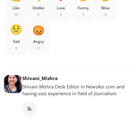
Like
Dislike
Love
Funny
Wow
10
0
4
0
4
Sad
Angry
0
0
Shivani_Mishra
Shivani Mishra Desk Editor in NewsAsr.com and
having vast experience in field of Journalism