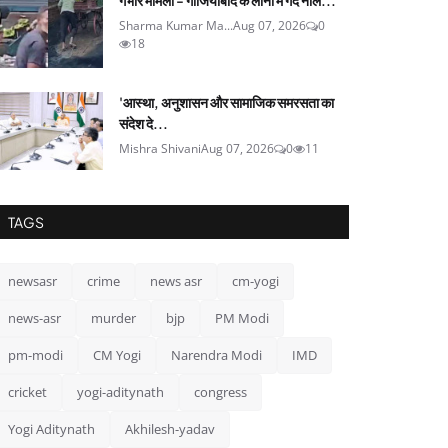
गंभीर मामला - गाजियाबाद के लोनी में गंदे नाले...
Sharma Kumar Ma...
Aug 07, 2026
0
18
'आस्था, अनुशासन और सामाजिक समरसता का
संदेश दे...
Mishra Shivani
Aug 07, 2026
0
11
TAGS
newsasr
crime
news asr
cm-yogi
news-asr
murder
bjp
PM Modi
pm-modi
CM Yogi
Narendra Modi
IMD
cricket
yogi-aditynath
congress
Yogi Aditynath
Akhilesh-yadav