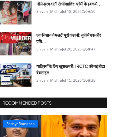
नीले ड्रम वाली से भी शातिर; प्रेमी के इश्‍क में...
Shivani_Mishra
Jul 18, 2026
0
56
एक निशान ने पलटी पूरी कहानी; यूपी में एक और
पति...
Shivani_Mishra
Jul 26, 2026
0
47
यात्रियों के लिए खुशखबरी: IRCTC की नई बीटा
वेबसाइट...
Shivani_Mishra
Jul 15, 2026
0
38
RECOMMENDED POSTS
RahsyaRomanch