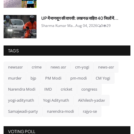
UP में मानसून की वापसी: लखनऊ सहित 40 जिलों में...
Sharma Kumar Ma...
Aug 04, 2026
0
29
TAGS
newsasr
crime
news asr
cm-yogi
news-asr
murder
bjp
PM Modi
pm-modi
CM Yogi
Narendra Modi
IMD
cricket
congress
yogi-aditynath
Yogi Aditynath
Akhilesh-yadav
Samajwadi-party
narendra-modi
rajyo-se
VOTING POLL