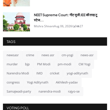
NEET Supreme Court: नीट यूजी JEE की तरह टू
स्टेज...
Mishra Shivani
Aug 06, 2026
0
27
TAGS
newsasr
crime
news asr
cm-yogi
news-asr
murder
bjp
PM Modi
pm-modi
CM Yogi
Narendra Modi
IMD
cricket
yogi-aditynath
congress
Yogi Aditynath
Akhilesh-yadav
Samajwadi-party
narendra-modi
rajyo-se
VOTING POLL