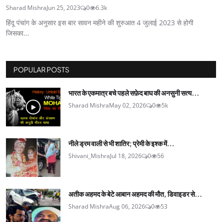
Sharad Mishra
Jun 25, 2023
0
6.3k
हिंदू पंचांग के अनुसार इस बार सावन महीने की शुरुआत 4 जुलाई 2023 से होगी
जिसका...
POPULAR POSTS
भारत के एकमात्र बचे पहले सफ़ेद बाघ की अनसुनी सत्य...
Sharad Mishra
May 02, 2026
0
5k
नीले ड्रम वाली से भी शातिर; प्रेमी के इश्‍क में...
Shivani_Mishra
Jul 18, 2026
0
56
अतीक अहमद के बेटे आबान अहमद की मौत, डिवाइडर से...
Sharad Mishra
Aug 06, 2026
0
53