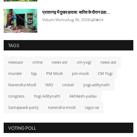
प्रतापगढ़ में दुखद हादसा: बारिश के दौरान ढहा...
Vidushi Mishra
Aug 06, 2026
0
24
TAGS
newsasr
crime
news asr
cm-yogi
news-asr
murder
bjp
PM Modi
pm-modi
CM Yogi
Narendra Modi
IMD
cricket
yogi-aditynath
congress
Yogi Aditynath
Akhilesh-yadav
Samajwadi-party
narendra-modi
rajyo-se
VOTING POLL