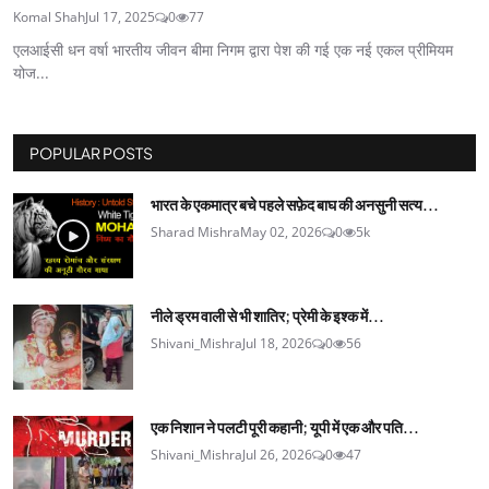
Komal Shah
Jul 17, 2025
0
77
एलआईसी धन वर्षा भारतीय जीवन बीमा निगम द्वारा पेश की गई एक नई एकल प्रीमियम
योज...
POPULAR POSTS
भारत के एकमात्र बचे पहले सफ़ेद बाघ की अनसुनी सत्य...
Sharad Mishra
May 02, 2026
0
5k
नीले ड्रम वाली से भी शातिर; प्रेमी के इश्‍क में...
Shivani_Mishra
Jul 18, 2026
0
56
एक निशान ने पलटी पूरी कहानी; यूपी में एक और पति...
Shivani_Mishra
Jul 26, 2026
0
47