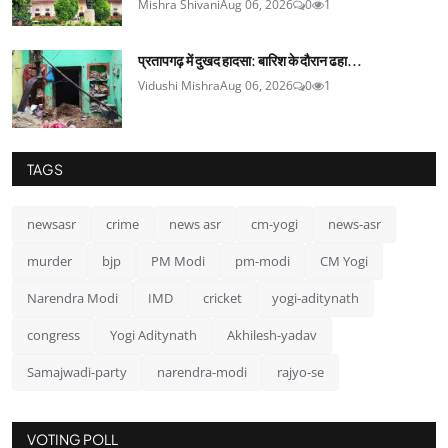
Mishra Shivani
Aug 06, 2026
0
1
प्रतापगढ़ में दुखद हादसा: बारिश के दौरान ढहा...
Vidushi Mishra
Aug 06, 2026
0
1
TAGS
newsasr
crime
news asr
cm-yogi
news-asr
murder
bjp
PM Modi
pm-modi
CM Yogi
Narendra Modi
IMD
cricket
yogi-aditynath
congress
Yogi Aditynath
Akhilesh-yadav
Samajwadi-party
narendra-modi
rajyo-se
VOTING POLL